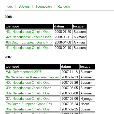
Index
|
Spelers
|
Toernooien
|
Random
2008
toernooi
datum
locatie
43e Nederlandse Othello Open
2008-07-20
Bussum
42e Nederlandse Othello Open
2008-05-11
Alkmaar
8th Dutch European Grand Prix
2008-04-08
Alkmaar
41e Nederlandse Othello Open
2008-02-10
Bussum
2007
toernooi
datum
locatie
WK Oefentoernooi 2007
2007-11-18
Bussum
9e Nederlandse Kampioenschappen
2007-09-23
Alkmaar
40e Nederlandse Othello Open
2007-08-26
Bussum
39e Nederlandse Othello Open
2007-08-05
Bussum
38e Nederlandse Othello Open
2007-06-08
Alkmaar
37e Nederlandse Othello Open
2007-05-06
Nijmegen
7th Dutch European Grand Prix
2007-03-24
Hoorn
36e Nederlandse Othello Open
2007-02-25
Bussum