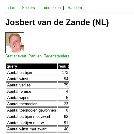
Index
|
Spelers
|
Toernooien
|
Random
Josbert van de Zande (NL)
Statistieken
Partijen
Tegenstanders
query
result
Aantal partijen
173
Aantal winst
94
Aantal verlies
75
Aantal remise
4
Aantal wipes
5
Aantal toernooien
23
Aantal toernooien gewonnen
0
Aantal partijen met zwart
82
Aantal partijen met wit
91
Aantal winst met zwart
40