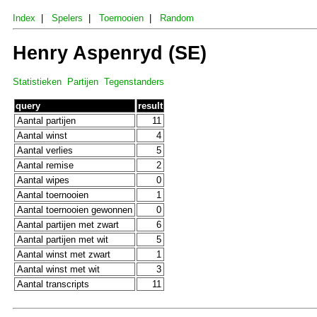
Index
|
Spelers
|
Toernooien
|
Random
Henry Aspenryd (SE)
Statistieken
Partijen
Tegenstanders
query
result
Aantal partijen
11
Aantal winst
4
Aantal verlies
5
Aantal remise
2
Aantal wipes
0
Aantal toernooien
1
Aantal toernooien gewonnen
0
Aantal partijen met zwart
6
Aantal partijen met wit
5
Aantal winst met zwart
1
Aantal winst met wit
3
Aantal transcripts
11