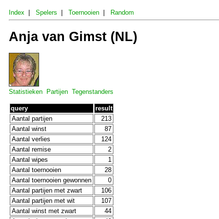
Index
|
Spelers
|
Toernooien
|
Random
Anja van Gimst (NL)
Statistieken
Partijen
Tegenstanders
query
result
Aantal partijen
213
Aantal winst
87
Aantal verlies
124
Aantal remise
2
Aantal wipes
1
Aantal toernooien
28
Aantal toernooien gewonnen
0
Aantal partijen met zwart
106
Aantal partijen met wit
107
Aantal winst met zwart
44