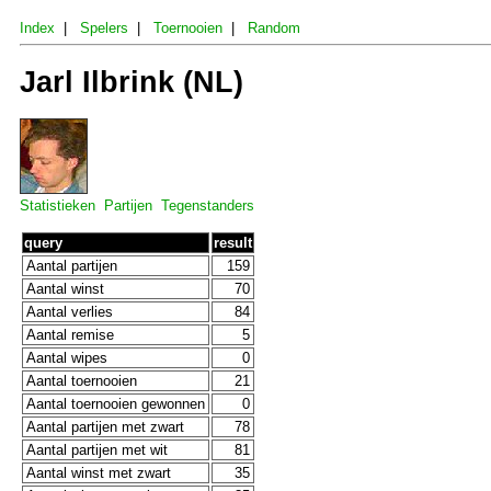
Index
|
Spelers
|
Toernooien
|
Random
Jarl Ilbrink (NL)
Statistieken
Partijen
Tegenstanders
query
result
Aantal partijen
159
Aantal winst
70
Aantal verlies
84
Aantal remise
5
Aantal wipes
0
Aantal toernooien
21
Aantal toernooien gewonnen
0
Aantal partijen met zwart
78
Aantal partijen met wit
81
Aantal winst met zwart
35