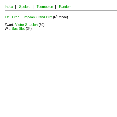
Index
|
Spelers
|
Toernooien
|
Random
e
1st Dutch European Grand Prix
(6
ronde)
Zwart:
Victor Straelen
(30)
Wit:
Bas Slot
(34)