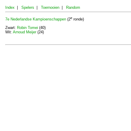
Index
|
Spelers
|
Toernooien
|
Random
e
7e Nederlandse Kampioenschappen
(2
ronde)
Zwart:
Robin Tomei
(40)
Wit:
Arnoud Meijer
(24)