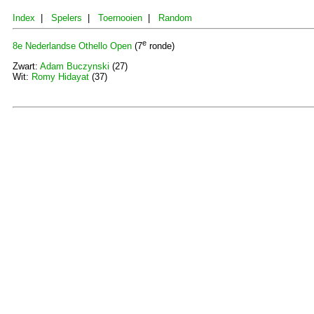
Index
|
Spelers
|
Toernooien
|
Random
e
8e Nederlandse Othello Open
(7
ronde)
Zwart:
Adam Buczynski
(27)
Wit:
Romy Hidayat
(37)