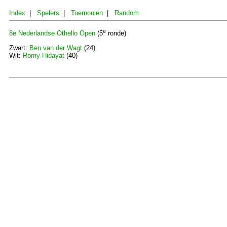
Index
|
Spelers
|
Toernooien
|
Random
e
8e Nederlandse Othello Open
(5
ronde)
Zwart:
Ben van der Wagt
(24)
Wit:
Romy Hidayat
(40)