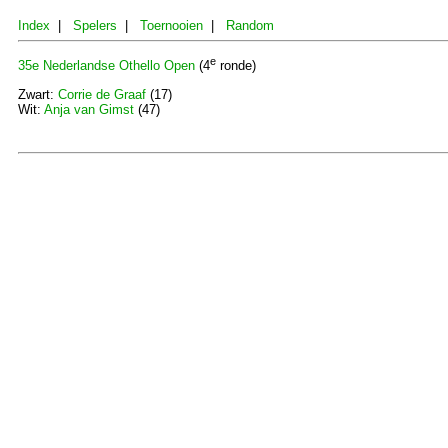
Index
|
Spelers
|
Toernooien
|
Random
e
35e Nederlandse Othello Open
(4
ronde)
Zwart:
Corrie de Graaf
(17)
Wit:
Anja van Gimst
(47)