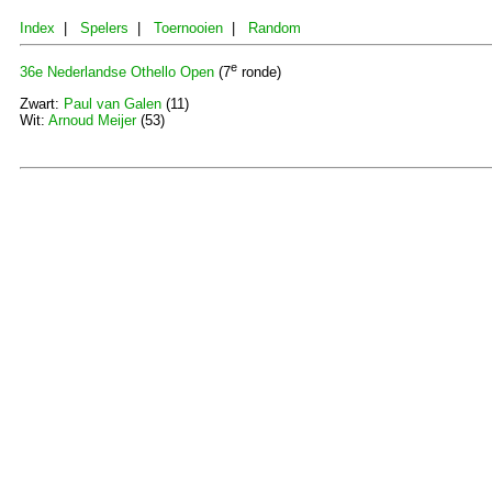
Index
|
Spelers
|
Toernooien
|
Random
e
36e Nederlandse Othello Open
(7
ronde)
Zwart:
Paul van Galen
(11)
Wit:
Arnoud Meijer
(53)