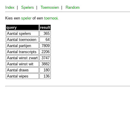
Index
|
Spelers
|
Toernooien
|
Random
Kies een
speler
of een
toernooi
.
query
result
Aantal spelers
365
Aantal toernooien
64
Aantal partijen
7809
Aantal transcripts
2206
Aantal winst zwart
3747
Aantal winst wit
3882
Aantal draws
180
Aantal wipes
136