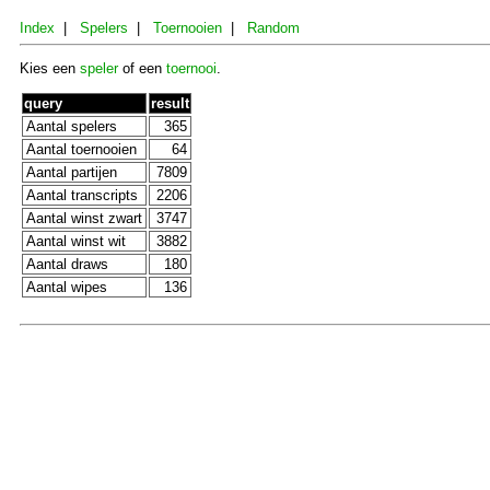
Index
|
Spelers
|
Toernooien
|
Random
Kies een
speler
of een
toernooi
.
query
result
Aantal spelers
365
Aantal toernooien
64
Aantal partijen
7809
Aantal transcripts
2206
Aantal winst zwart
3747
Aantal winst wit
3882
Aantal draws
180
Aantal wipes
136