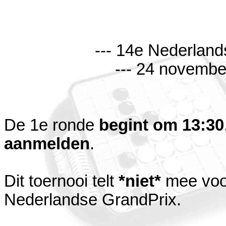
--- 14e Nederlands
--- 24 november
De 1e ronde
begint om 13:30
aanmelden
.
Dit toernooi telt
*niet*
mee voo
Nederlandse GrandPrix.