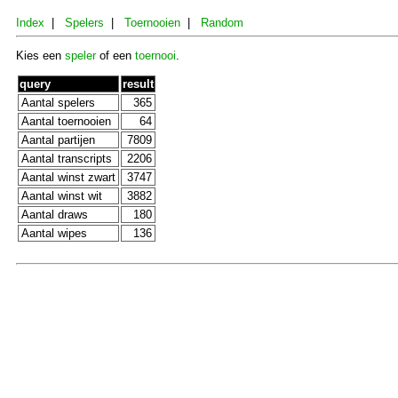
Index
|
Spelers
|
Toernooien
|
Random
Kies een
speler
of een
toernooi
.
query
result
Aantal spelers
365
Aantal toernooien
64
Aantal partijen
7809
Aantal transcripts
2206
Aantal winst zwart
3747
Aantal winst wit
3882
Aantal draws
180
Aantal wipes
136